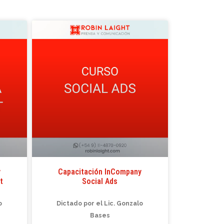
y
Capacitación InCompany
t
Social Ads
o
Dictado por el Lic. Gonzalo
Bases