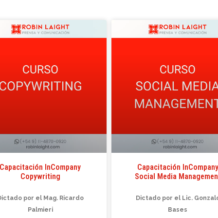
Capacitación InCompany
Capacitación InCompan
Copywriting
Social Media Managemen
Dictado por el Mag. Ricardo
Dictado por el Lic. Gonzal
Palmieri
Bases