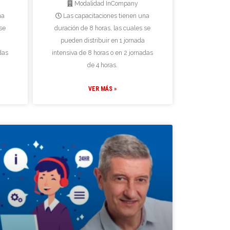
Modalidad InCompany
na
Las capacitaciones tienen una
se
duración de 8 horas, las cuales se
pueden distribuir en 1 jornada
das
intensiva de 8 horas o en 2 jornadas
de 4 horas.
VER MÁS »