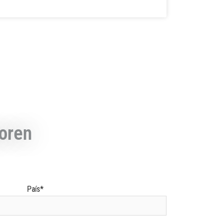
oren
País*